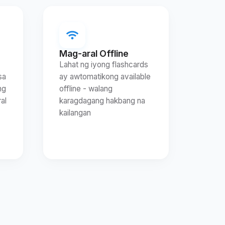
Mag-aral Offline
Lahat ng iyong flashcards
sa
ay awtomatikong available
ng
offline - walang
al
karagdagang hakbang na
kailangan