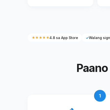
★★★★★
4.8 sa App Store
✓
Walang sig
Paano 
1