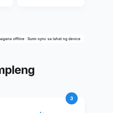
agana offline · Sumi-sync sa lahat ng device
impleng
3