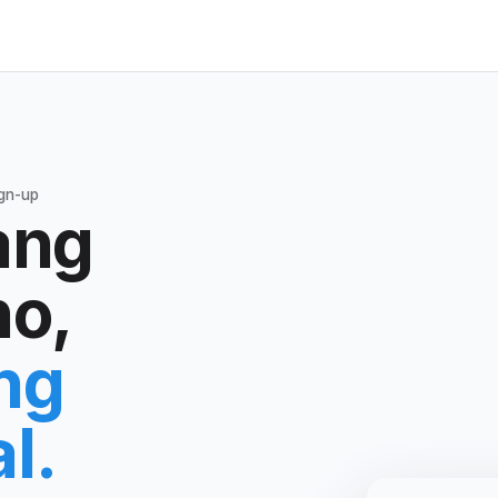
ign-up
ang
no,
ng
l.