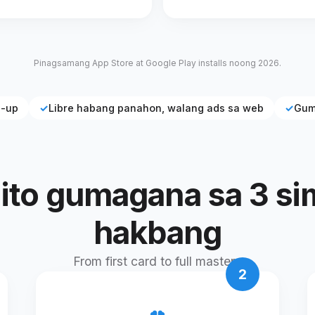
Pinagsamang App Store at Google Play installs noong 2026.
n-up
✓
Libre habang panahon, walang ads sa web
✓
Gum
ito gumagana sa 3 s
hakbang
From first card to full mastery
2