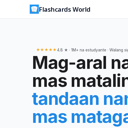
Flashcards World
★★★★★
4.8 ★ · 1M+ na estudyante · Walang s
Mag-aral n
mas matali
tandaan na
mas mataga