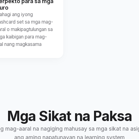
erpekto para sa mga
uro
bahagi ang iyong
lashcard set sa mga mag-
aral o makipagtulungan sa
ga kaibigan para mag-
ral nang magkasama
Mga Sikat na Paksa
ong mag-aaral na nagiging mahusay sa mga sikat na asi
ang aming napatunayan na learning system