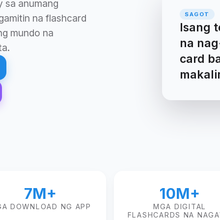
ay sa anumang
gamitin na flashcard
ong mundo na
ta.
7M+
10M+
A DOWNLOAD NG APP
MGA DIGITAL
FLASHCARDS NA NAG