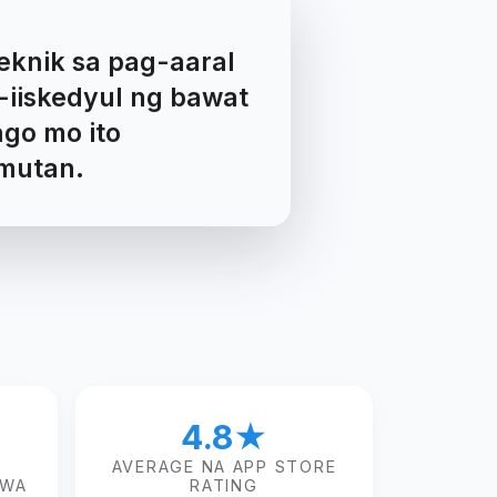
TANONG
SAGOT
Ano ang spaced
Isang teknik sa pag-aaral
makali
repetition?
na nag-iiskedyul ng bawat
card bago mo ito
mutan.
4.8★
AVERAGE NA APP STORE
AWA
RATING