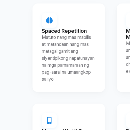
Spaced Repetition
M
M
Matuto nang mas mabilis
M
at matandaan nang mas
a
matagal gamit ang
an
siyentipikong napatunayan
ch
na mga pamamaraan ng
e
pag-aaral na umaangkop
sa iyo