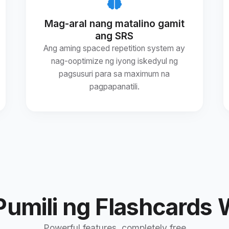
Mag-aral nang matalino gamit
ang SRS
Ang aming spaced repetition system ay
nag-ooptimize ng iyong iskedyul ng
pagsusuri para sa maximum na
pagpapanatili.
Pumili ng Flashcards
Powerful features, completely free