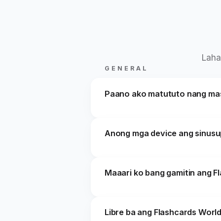
Laha
GENERAL
Paano ako matututo nang mas
Ang aming spaced repetition algo
Anong mga device ang sinusu
iyong maalala ang impormasyon h
pagsulat, multiple choice, at mat
Ang Flashcards World ay maayos 
Maaari ko bang gamitin ang F
web browser. Awtomatikong nagsi
Oo. Pinapayagan ka ng aming nat
Libre ba ang Flashcards Worl
Kapag nakakonekta ka ulit, awtom