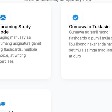
araming Study
Gumawa o Tuklasin
ode
Gumawa ng sarili mong
aging mahusay sa
flashcards o pumili mula 
numang asignatura gamit
libu-libong nakahanda na
g flashcards, multiple
set mula sa mga mag-aar
oice, at writing
at guro
xercises