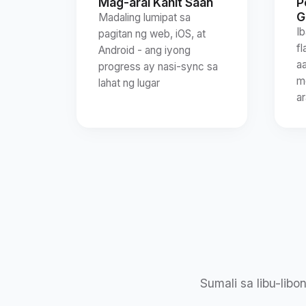
Mag-aral Kahit Saan
P
G
Madaling lumipat sa
I
pagitan ng web, iOS, at
f
Android - ang iyong
a
progress ay nasi-sync sa
m
lahat ng lugar
a
Sumali sa libu-lib