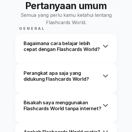
Pertanyaan umum
Semua yang perlu kamu ketahui tentang
Flashcards World.
GENERAL
Bagaimana cara belajar lebih
cepat dengan Flashcards World?
Algoritma pengulangan berjeda kami
Perangkat apa saja yang
menampilkan kartu pada interval optimal
didukung Flashcards World?
secara ilmiah, membantu Anda
mengingat informasi hingga 2 kali lebih
Flashcards World berjalan mulus di
cepat dibanding metode tradisional.
Bisakah saya menggunakan
semua perangkat — iPhone, iPad,
Mode belajar yang beragam — menulis,
Flashcards World tanpa internet?
ponsel dan tablet Android, serta browser
pilihan ganda, permainan mencocokkan
web mana pun. Kartu disinkronkan
— menjaga Anda tetap terlibat saat
Ya. Aplikasi iOS dan Android kami
otomatis melalui cloud aman kami,
belajar.
Apakah Flashcards World gratis?