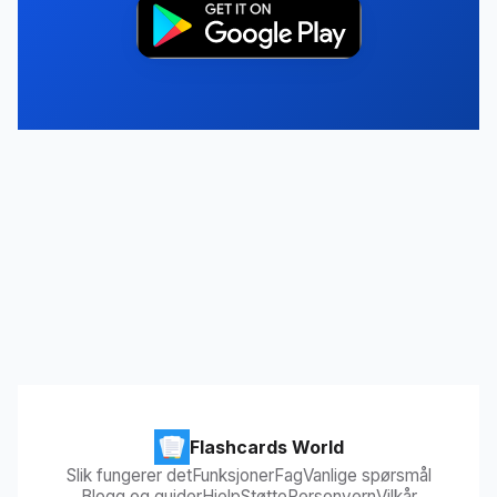
Flashcards World
Slik fungerer det
Funksjoner
Fag
Vanlige spørsmål
Blogg og guider
Hjelp
Støtte
Personvern
Vilkår