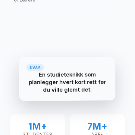
SPØRSMÅL
SVAR
Hva er spaced repetition?
En studieteknikk som
planlegger hvert kort rett før
du ville glemt det.
1M+
7M+
STUDENTER
APP-