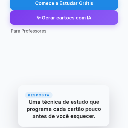
Comece a Estudar Grátis
✨
Gerar cartões com IA
Para Professores
PERGUNTA
RESPOSTA
O que é repetição espaçada?
Uma técnica de estudo que
programa cada cartão pouco
antes de você esquecer.