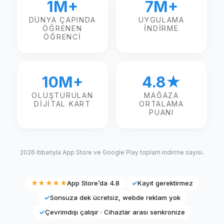
1M+
7M+
DÜNYA ÇAPINDA
UYGULAMA
ÖĞRENEN
INDIRME
ÖĞRENCI
10M+
4.8★
OLUŞTURULAN
MAĞAZA
DIJITAL KART
ORTALAMA
PUANI
2026 itibarıyla App Store ve Google Play toplam indirme sayısı.
★★★★★
App Store’da 4.8
✓
Kayıt gerektirmez
✓
Sonsuza dek ücretsiz, webde reklam yok
✓
Çevrimdışı çalışır · Cihazlar arası senkronize