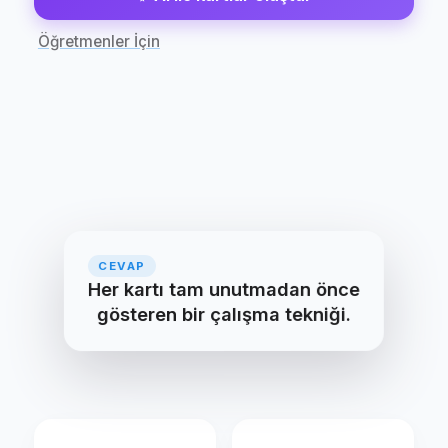
Öğretmenler İçin
SORU
CEVAP
Aralıklı tekrar nedir?
Her kartı tam unutmadan önce
gösteren bir çalışma tekniği.