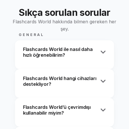
Sıkça sorulan sorular
Flashcards World hakkında bilmen gereken her
şey.
GENERAL
Flashcards World ile nasıl daha
hızlı öğrenebilirim?
Aralıklı tekrar algoritmamız kartları
Flashcards World hangi cihazları
bilimsel olarak en uygun aralıklarla
destekliyor?
gösterir; bilgiyi geleneksel yöntemlere
göre 2 kata kadar daha hızlı hatırlamana
Flashcards World tüm cihazlarında
yardımcı olur. Yazma, çoktan seçmeli ve
Flashcards World’ü çevrimdışı
sorunsuz çalışır — iPhone, iPad, Android
eşleştirme oyunları gibi farklı çalışma
kullanabilir miyim?
telefonlar ve tabletler, ayrıca herhangi bir
modları sayesinde öğrenirken motive
web tarayıcısı. Kartların güvenli
kalırsın.