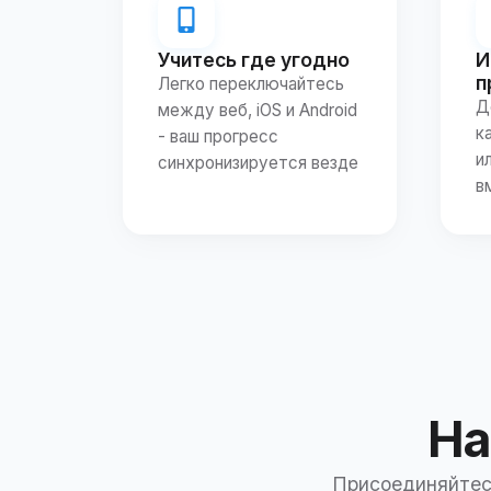
Учитесь где угодно
И
п
Легко переключайтесь
Д
между веб, iOS и Android
к
- ваш прогресс
и
синхронизируется везде
в
На
Присоединяйтесь