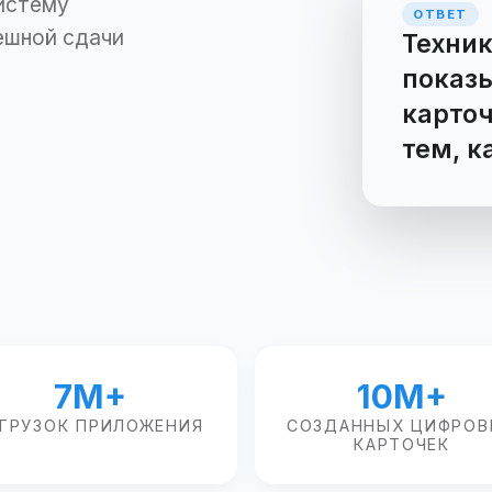
истему
ОТВ
Чт
Тех
ешной сдачи
пок
кар
м, 
7M+
10M+
АГРУЗОК ПРИЛОЖЕНИЯ
СОЗДАННЫХ ЦИФРОВ
КАРТОЧЕК