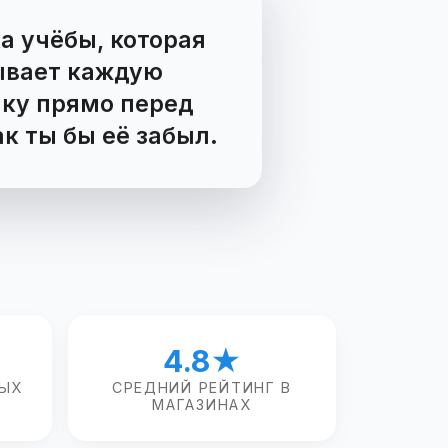
ВОПРОС
ЕТ
о такое интервальное
ника учёбы, которая
те
повторение?
азывает каждую
точку прямо перед
как ты бы её забыл.
4.8★
ЫХ
СРЕДНИЙ РЕЙТИНГ В
МАГАЗИНАХ