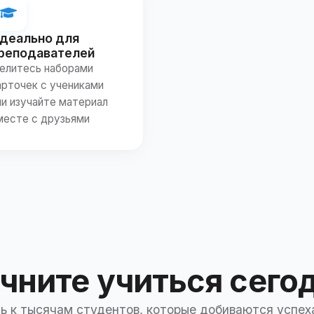
деально для
реподавателей
елитесь наборами
арточек с учениками
ли изучайте материал
месте с друзьями
чните учиться сего
 к тысячам студентов, которые добиваются успех