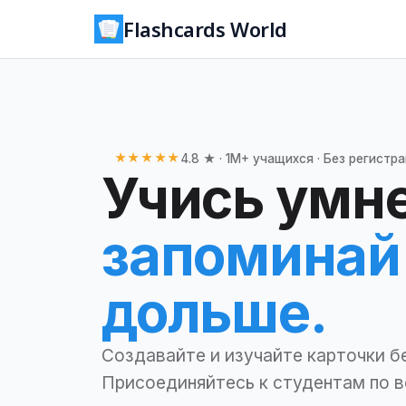
Flashcards World
★★★★★
4.8 ★ · 1M+ учащихся · Без регистр
Учись умне
запоминай
дольше.
Создавайте и изучайте карточки бе
Присоединяйтесь к студентам по в