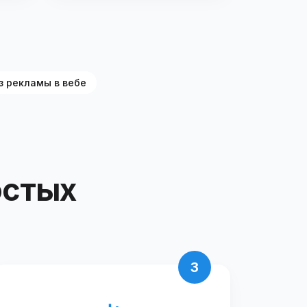
з рекламы в вебе
остых
3