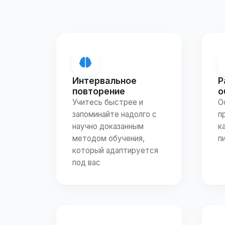
Интервальное
Р
повторение
о
Учитесь быстрее и
О
запоминайте надолго с
п
научно доказанным
к
методом обучения,
п
который адаптируется
под вас