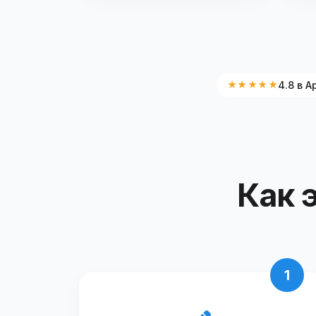
★★★★★
4.8 в A
Как 
1