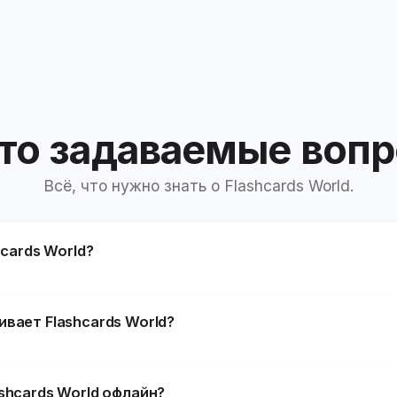
то задаваемые воп
Всё, что нужно знать о Flashcards World.
hcards World?
овторения показывает карточки в научно оптимальные моме
вает Flashcards World?
ем при традиционном обучении. Несколько режимов — письм
влечённость в процессе.
всех твоих устройствах — iPhone, iPad, телефонах и планше
shcards World офлайн?